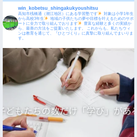
win_kobetsu_shingakukyoushitsu
高知市桟橋通（潮江地区）にある学習塾です
対象は小学1年生
から高校3年生
地域の子供たちの夢や目標を叶えるためのサポ
ートに全力で取り組んでおります
豊富な経験と多くの実績か
ら、最善の方法をご提案いたします。
これからも、私たちウィ
ンは教育を通じて、『ひとづくり』に真摯に取り組んでまいりま
す。