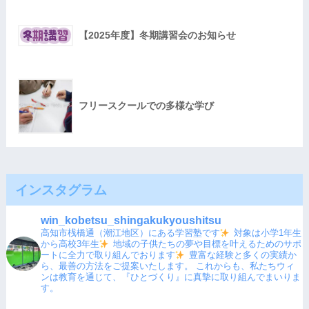
【2025年度】冬期講習会のお知らせ
フリースクールでの多様な学び
インスタグラム
win_kobetsu_shingakukyoushitsu
高知市桟橋通（潮江地区）にある学習塾です
対象は小学1年生
から高校3年生
地域の子供たちの夢や目標を叶えるためのサポ
ートに全力で取り組んでおります
豊富な経験と多くの実績か
ら、最善の方法をご提案いたします。
これからも、私たちウィ
ンは教育を通じて、『ひとづくり』に真摯に取り組んでまいりま
す。